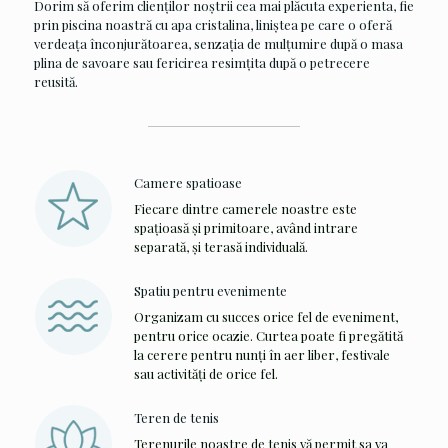
Dorim să oferim clienților noștrii cea mai plăcuta experienta, fie
prin piscina noastră cu apa cristalina, liniștea pe care o oferă
verdeața înconjurătoarea, senzația de mulțumire după o masa
plina de savoare sau fericirea resimțita după o petrecere
reusită.
Camere spatioase
Fiecare dintre camerele noastre este
spațioasă și primitoare, având intrare
separată, și terasă individuală.
Spatiu pentru evenimente
Organizam cu succes orice fel de eveniment,
pentru orice ocazie. Curtea poate fi pregătită
la cerere pentru nunți în aer liber, festivale
sau activități de orice fel.
Teren de tenis
Terenurile noastre de tenis vă permit sa va